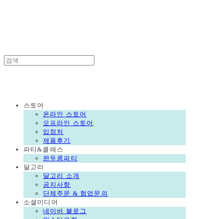
DALGORI
DALGORI
스토어
온라인 스토어
오프라인 스토어
입점처
제품후기
파티&클래스
완두콩파티
달고리
달고리 소개
공지사항
단체주문 & 협업문의
소셜미디어
네이버 블로그