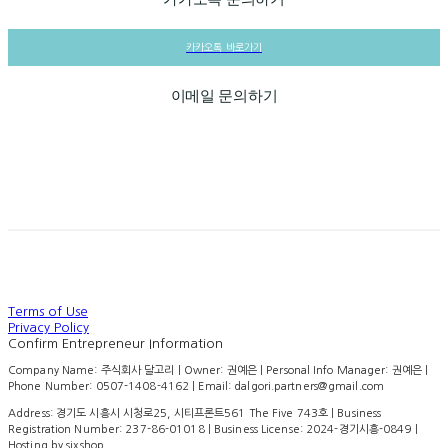
카카오톡 바로가기
이메일 문의하기
Terms of Use
Privacy Policy
Confirm Entrepreneur Information
Company Name: 주식회사 달고리 | Owner: 권예은 | Personal Info Manager: 권예은 |
Phone Number: 0507-1408-4162 | Email: dalgori.partners@gmail.com
Address: 경기도 시흥시 시청로25, 시티프론트561 The Five 743호 | Business
Registration Number:
237-86-01018
| Business License:
2024-경기시흥-0849
|
Hosting by sixshop