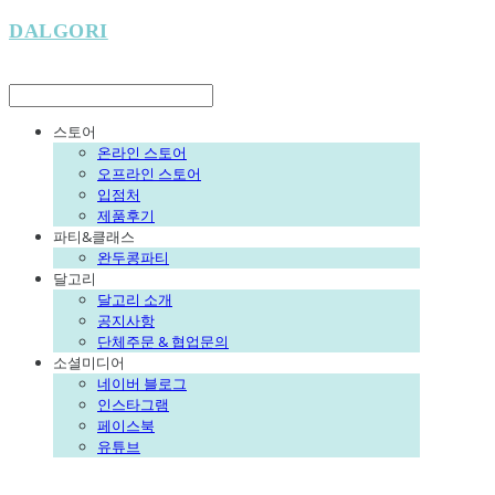
DALGORI
LOG IN
로그인
스토어
온라인 스토어
오프라인 스토어
입점처
제품후기
파티&클래스
완두콩파티
달고리
달고리 소개
공지사항
단체주문 & 협업문의
소셜미디어
네이버 블로그
인스타그램
페이스북
유튜브