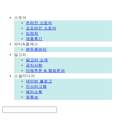
DALGORI
스토어
온라인 스토어
오프라인 스토어
입점처
제품후기
파티&클래스
완두콩파티
달고리
달고리 소개
공지사항
단체주문 & 협업문의
소셜미디어
네이버 블로그
인스타그램
페이스북
유튜브
Search
검색
Log In
로그인
Cart
장바구니